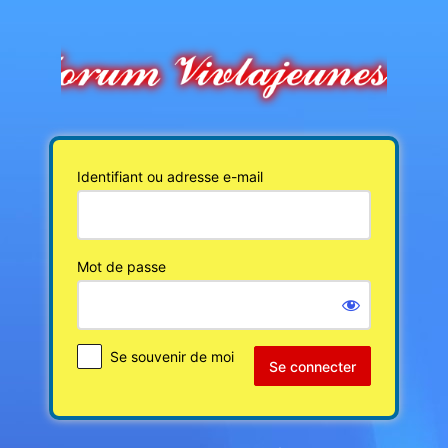
Se
connecter
Identifiant ou adresse e-mail
Mot de passe
Se souvenir de moi