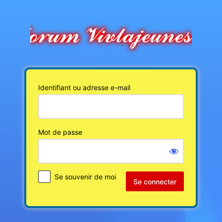
Se
connecter
Identifiant ou adresse e-mail
Mot de passe
Se souvenir de moi