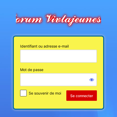
Se
connecter
Identifiant ou adresse e-mail
Mot de passe
Se souvenir de moi