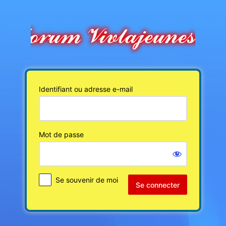
Se
connecter
Identifiant ou adresse e-mail
Mot de passe
Se souvenir de moi