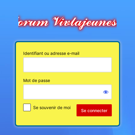
Se
connecter
Identifiant ou adresse e-mail
Mot de passe
Se souvenir de moi