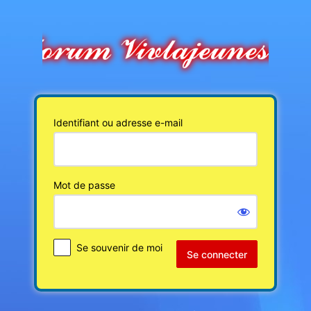
Se
connecter
Identifiant ou adresse e-mail
Mot de passe
Se souvenir de moi