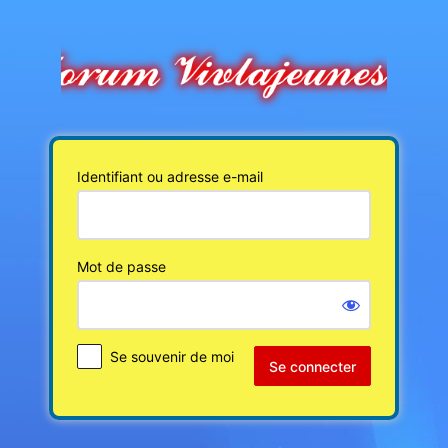
Se
connecter
Identifiant ou adresse e-mail
Mot de passe
Se souvenir de moi