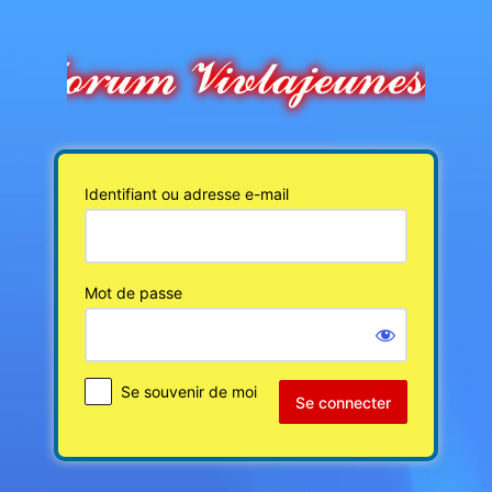
Se
connecter
Identifiant ou adresse e-mail
Mot de passe
Se souvenir de moi