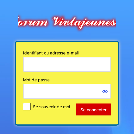
Se
connecter
Identifiant ou adresse e-mail
Mot de passe
Se souvenir de moi