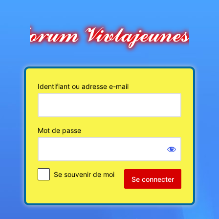
Se
connecter
Identifiant ou adresse e-mail
Mot de passe
Se souvenir de moi