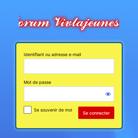
Se
connecter
Identifiant ou adresse e-mail
Mot de passe
Se souvenir de moi