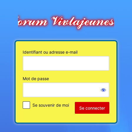
Se
connecter
Identifiant ou adresse e-mail
Mot de passe
Se souvenir de moi