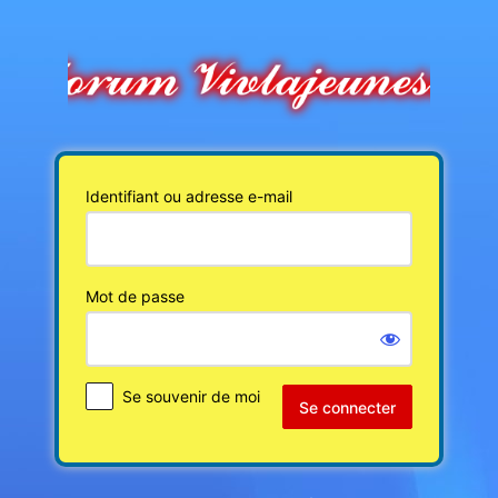
Se
connecter
Identifiant ou adresse e-mail
Mot de passe
Se souvenir de moi