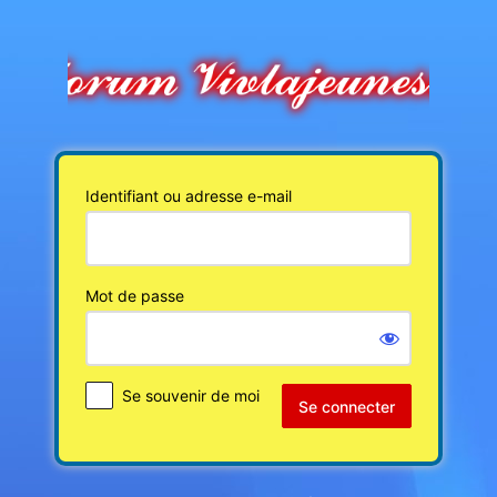
Se
connecter
Identifiant ou adresse e-mail
Mot de passe
Se souvenir de moi