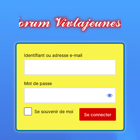
Se
connecter
Identifiant ou adresse e-mail
Mot de passe
Se souvenir de moi