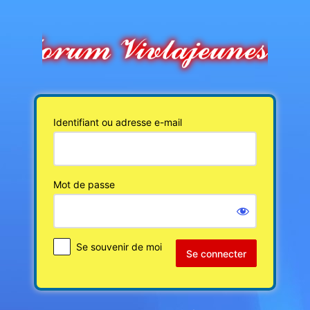
Se
connecter
Identifiant ou adresse e-mail
Mot de passe
Se souvenir de moi