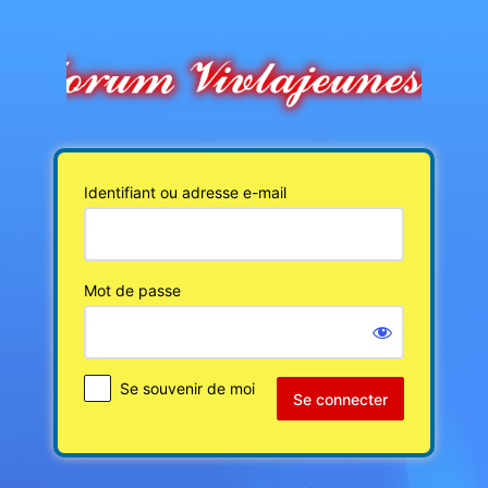
Se
connecter
Identifiant ou adresse e-mail
Mot de passe
Se souvenir de moi