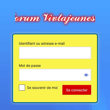
Se
connecter
Identifiant ou adresse e-mail
Mot de passe
Se souvenir de moi