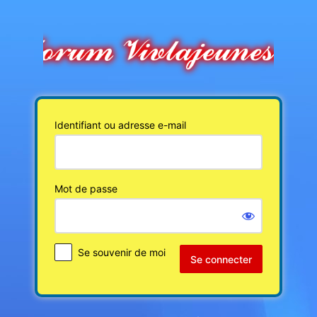
Se
connecter
Identifiant ou adresse e-mail
Mot de passe
Se souvenir de moi