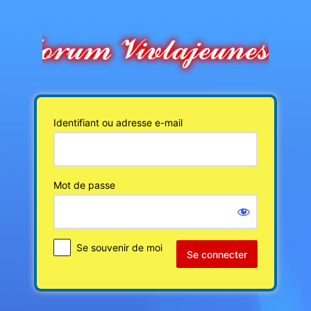
Se
connecter
Identifiant ou adresse e-mail
Mot de passe
Se souvenir de moi