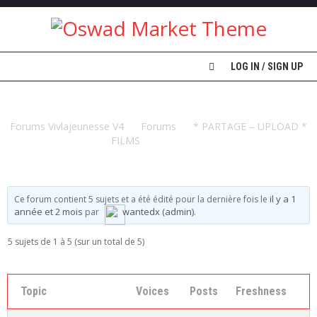
A
LOG IN / SIGN UP
C
C
U
ANIMATIONS
E
I
Forums Vivlajeunesse V4
Forums
* PARTAGE – UPLOAD *
L
FILMS
ANIMATIONS
V
I
V
il y a 1
Ce forum contient 5 sujets et a été édité pour la dernière fois le
L
année et 2 mois
wantedx (admin)
par
.
A
J
E
5 sujets de 1 à 5 (sur un total de 5)
U
N
E
Topic
Voices
Posts
Freshness
S
S