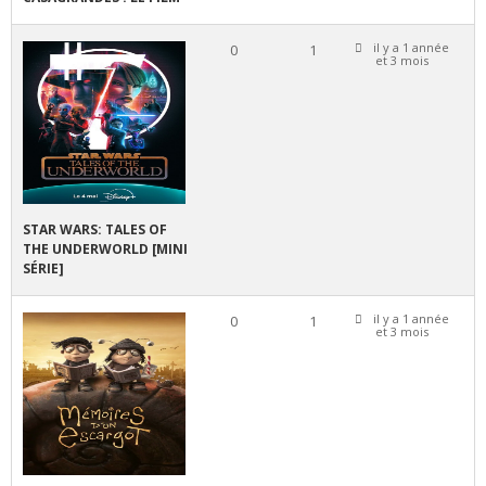
C
T
il y a 1 année
0
1
et 3 mois
STAR WARS: TALES OF
THE UNDERWORLD [MINI
SÉRIE]
il y a 1 année
0
1
et 3 mois