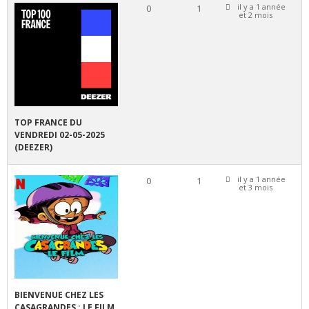
E
il y a 1 année
0
1
V
et 2 mois
5
O
U
T
I
L
S
TOP FRANCE DU
VENDREDI 02-05-2025
(DEEZER)
M
E
M
il y a 1 année
0
1
B
et 3 mois
R
E
S
C
O
N
T
BIENVENUE CHEZ LES
A
CASAGRANDES : LE FILM