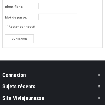
E
V
Identifiant:
5
Mot de passe:
O
U
Rester connecté
T
I
L
CONNEXION
S
M
E
M
B
R
E
Connexion
S
Sujets récents
C
O
N
Site Vivlajeunesse
T
A