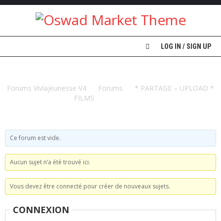
A
LOG IN / SIGN UP
C
C
U
FILMOGRAPHIE
E
I
Forums Vivlajeunesse V4
Forums
* PARTAGE – UPLOAD *
L
FILMS
FILMOGRAPHIE
V
I
V
Ce forum est vide.
L
A
J
Aucun sujet n’a été trouvé ici.
E
U
N
Vous devez être connecté pour créer de nouveaux sujets.
E
S
CONNEXION
S