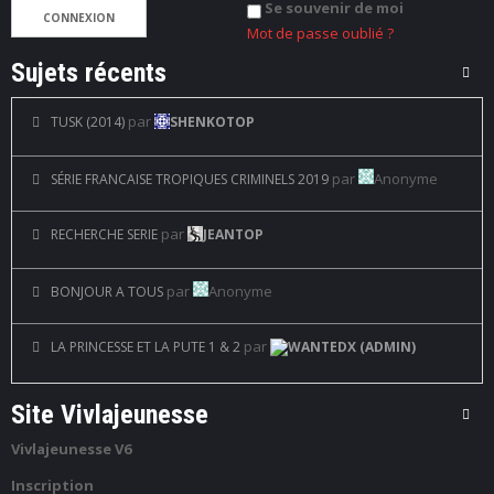
Se souvenir de moi
C
T
Mot de passe oublié ?
Sujets récents
par
TUSK (2014)
SHENKOTOP
par
Anonyme
SÉRIE FRANCAISE TROPIQUES CRIMINELS 2019
par
RECHERCHE SERIE
JEANTOP
par
Anonyme
BONJOUR A TOUS
par
LA PRINCESSE ET LA PUTE 1 & 2
WANTEDX (ADMIN)
Site Vivlajeunesse
Vivlajeunesse V6
Inscription