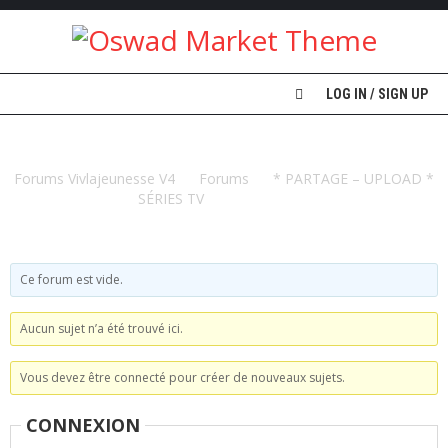
A
LOG IN / SIGN UP
C
C
U
SÉRIES VOSTFR
E
I
Forums Vivlajeunesse V4
Forums
* PARTAGE – UPLOAD *
L
SÉRIES TV
SÉRIES VOSTFR
V
I
V
Ce forum est vide.
L
A
J
Aucun sujet n’a été trouvé ici.
E
U
N
Vous devez être connecté pour créer de nouveaux sujets.
E
S
CONNEXION
S